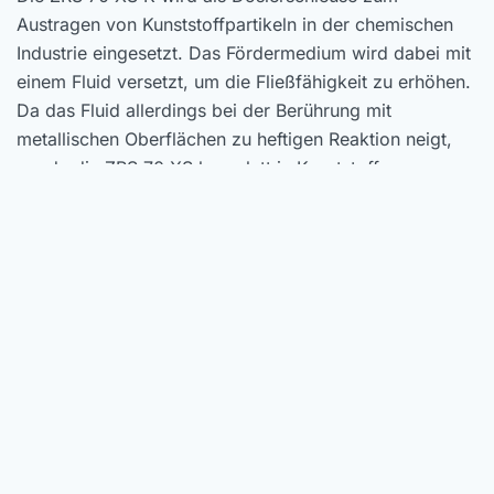
Austragen von Kunststoffpartikeln in der chemischen
Industrie eingesetzt. Das Fördermedium wird dabei mit
einem Fluid versetzt, um die Fließfähigkeit zu erhöhen.
Da das Fluid allerdings bei der Berührung mit
metallischen Oberflächen zu heftigen Reaktion neigt,
wurde die ZRS 70 XS komplett in Kunststoff
ausgeführt. Alle medium berührten Bauteile wurden bei
dieser Ausführung aus Polyamid PA6 hergestellt. Ein
Einsatz alternativer Kunststoffe ist ebenfalls möglich.
Kontaktieren Sie uns einfach. Als
Zellenradschleusen
Hersteller
haben wir auch für Ihren Einsatzzweck das
passende Produkt.