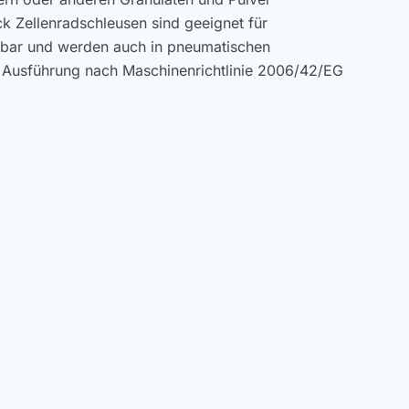
ck Zellenradschleusen sind geeignet für
5 bar und werden auch in pneumatischen
. Ausführung nach Maschinenrichtlinie 2006/42/EG
ie 2014/34/EU.
varianten
®400)