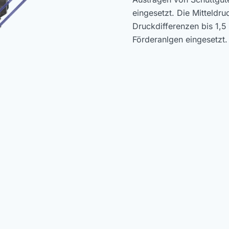
eingesetzt. Die Mitteldru
Druckdifferenzen bis 1,
Förderanlgen eingesetzt
oder nach ATEX-Richtlin
Werkstoff
 100 % Füllgrad
0.6020 (GG)
1.0570 (Stahl)
1.4301 (V2A)
1.4571 (V4A)
 mm
1.8714 (HARDOX