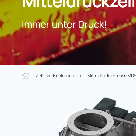
Mitteldruckze
Immer unter Druck!
Zellenradschleusen
Mitteldruckschleuse MD