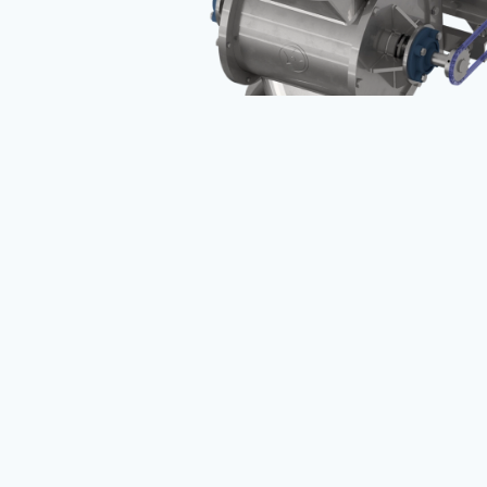
Einsatzbereich
Nennförderleistung 0,45 – 320 m³/h bei
Drehzahl 30 U/min.
Differenzdruck bis 0,15 MPa
Temperaturbereich -20°C bis +400°C
Zellenraddurchmesser 100 mm bis 630