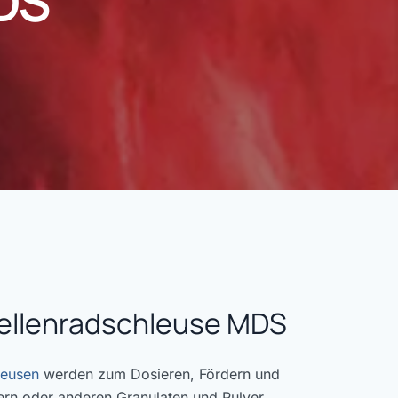
MDS
zellenradschleuse MDS
leusen
werden zum Dosieren, Fördern und
ern oder anderen Granulaten und Pulver