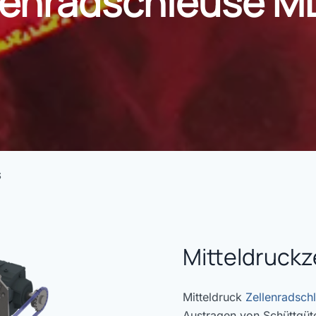
llenradschleuse 
S
Mitteldruck
Mitteldruck
Zellenradsch
Austragen von Schüttgüt