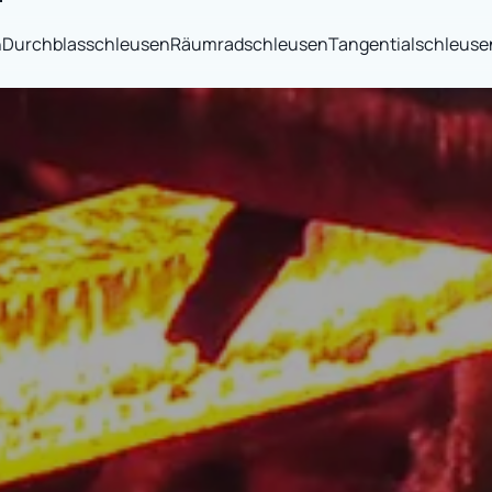
n
Durchblasschleusen
Räumradschleusen
Tangentialschleuse